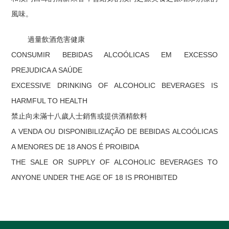
風味。
過量飲酒危害健康
CONSUMIR BEBIDAS ALCOÓLICAS EM EXCESSO
PREJUDICA A SAÚDE
EXCESSIVE DRINKING OF ALCOHOLIC BEVERAGES IS
HARMFUL TO HEALTH
禁止向未滿十八歲人士銷售或提供酒精飲料
A VENDA OU DISPONIBILIZAÇÃO DE BEBIDAS ALCOÓLICAS
A MENORES DE 18 ANOS É PROIBIDA
THE SALE OR SUPPLY OF ALCOHOLIC BEVERAGES TO
ANYONE UNDER THE AGE OF 18 IS PROHIBITED