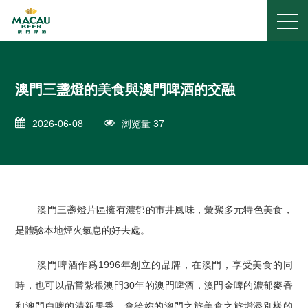
澳門三盞燈的美食與澳門啤酒的交融
2026-06-08
浏览量 37
澳門三盞燈片區擁有濃郁的市井風味，彙聚多元特色美食，
是體驗本地煙火氣息的好去處。
澳門啤酒作爲1996年創立的品牌，在澳門，享受美食的同
時，也可以品嘗紮根澳門30年的澳門啤酒，澳門金啤的濃郁麥香
和澳門白啤的清新果香，會給妳的澳門之旅美食之旅增添別樣的