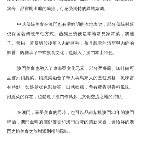
築旁，品嘗剛出爐的葡撻，可感受獨特的異域氛圍。
中式傳統美食在澳門也有著鮮明的本地表達，部分傳統村落
仍保留著傳統烹饪方式。蒸釀三寶便是本地常見家常菜，將茄
子、青椒、苦瓜切段後填入肉餡蒸熟，兼具蔬菜的清新與肉餡的
鮮香，既傳承了中式飲食文化，也融入了澳門本土特色。
澳門美食也融入了東南亞文化元素，部分西餐廳、咖啡館可
品嘗到娘惹菜。娘惹菜融合了華人與馬來人的烹饪風格，風味富
有特點，如娘惹糕色彩鮮亮、口感軟糯，帶有椰香與香料風味。
娘惹菜的存在，也體現了澳門作爲多元文化交流之地的特點。
在澳門，享受美食的同時，也可以品嘗紮根澳門30年的澳門
啤酒，澳門金啤的濃郁麥香和澳門白啤的清新果香，會給妳的澳
門之旅美食之旅增添別樣的風味。