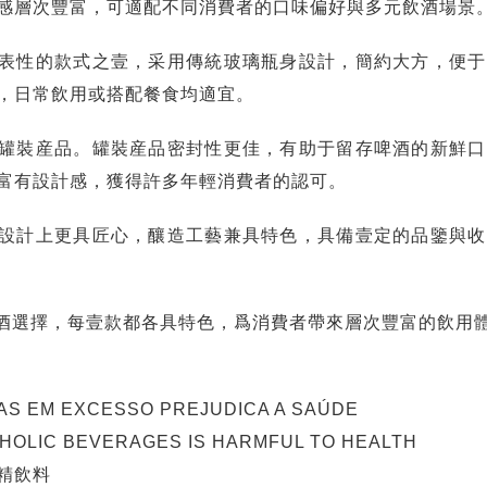
感層次豐富，可適配不同消費者的口味偏好與多元飲酒場景
表性的款式之壹，采用傳統玻璃瓶身設計，簡約大方，便于
，日常飲用或搭配餐食均適宜。
罐裝産品。罐裝産品密封性更佳，有助于留存啤酒的新鮮口
富有設計感，獲得許多年輕消費者的認可。
設計上更具匠心，釀造工藝兼具特色，具備壹定的品鑒與收
酒選擇，每壹款都各具特色，爲消費者帶來層次豐富的飲用
AS EM EXCESSO PREJUDICA A SAÚDE
OHOLIC BEVERAGES IS HARMFUL TO HEALTH
精飲料