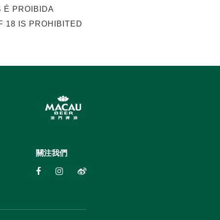
 É PROIBIDA
 18 IS PROHIBITED
關注我們