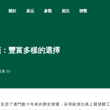
關於
產品
參觀
資訊
聯繫
類：豐富多樣的選擇
量 33
門，見證了澳門數十年來的曆史變遷，采用歐洲古典上層發酵