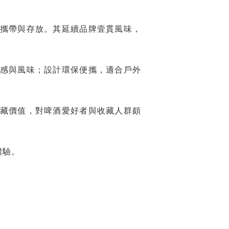
。
攜帶與存放。其延續品牌壹貫風味，
感與風味；設計環保便攜，適合戶外
藏價值，對啤酒愛好者與收藏人群頗
體驗。