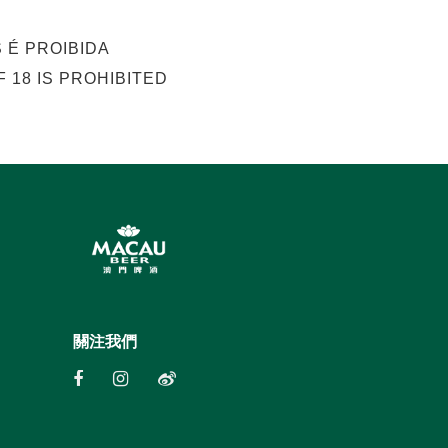
 É PROIBIDA
 18 IS PROHIBITED
關注我們