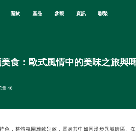
關於
產品
參觀
資訊
聯繫
頭美食：歐式風情中的美味之旅與
量 48
特色，整體氛圍雅致別致，置身其中如同漫步異域街區。在