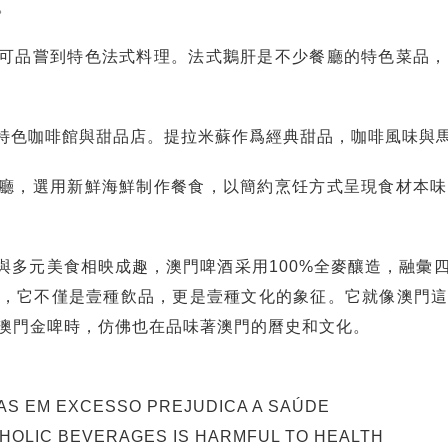
。
可品嘗到特色法式料理。法式鵝肝是不少餐廳的特色菜品，
特色咖啡館與甜品店。提拉米蘇作爲經典甜品，咖啡風味與
廳，選用新鮮海鮮制作餐食，以簡約烹饪方式呈現食材本味
與多元美食相映成趣，澳門啤酒采用100%全麥釀造，融彙
，它不僅是壹種飲品，更是壹種文化的象征。它就像澳門
澳門金啤時，仿佛也在品味著澳門的曆史和文化。
AS EM EXCESSO PREJUDICA A SAÚDE
OHOLIC BEVERAGES IS HARMFUL TO HEALTH