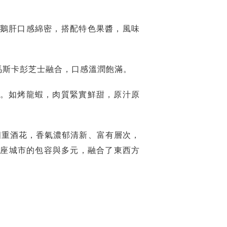
鵝肝口感綿密，搭配特色果醬，風味
馬斯卡彭芝士融合，口感溫潤飽滿。
。如烤龍蝦，肉質緊實鮮甜，原汁原
四重酒花，香氣濃郁清新、富有層次，
這座城市的包容與多元，融合了東西方