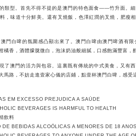
的類型。首先不得不提的是澳門的特色面食——竹升面。細
料，味道十分鮮美。還有叉燒飯，色澤紅潤的叉燒，肥瘦
，澳門白啤的氛圍感凸顯出來了。澳門白啤由澳門啤酒有限
柑橘香，酒體朦胧微白，泡沫奶油般細膩，口感飽滿豐富，
現了澳門的活力與包容。這裏既有傳統的中式美食，又有西
大馬路，不妨走進壹家心儀的店鋪，點壹杯澳門白啤，感受
AS EM EXCESSO PREJUDICA A SAÚDE
OHOLIC BEVERAGES IS HARMFUL TO HEALTH
精飲料
O DE BEBIDAS ALCOÓLICAS A MENORES DE 18 ANOS
HOLIC BEVERAGES TO ANYONE UNDER THE AGE OF