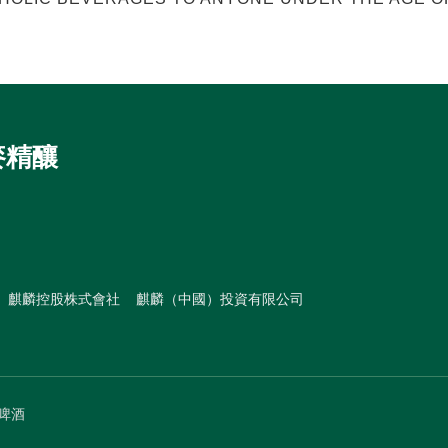
麥精釀
麒麟控股株式會社
麒麟（中國）投資有限公司
門啤酒