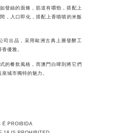
如發絲的面條，筋道有嚼勁，搭配上
相間，入口即化，搭配上香噴噴的米飯
公司出品，采用歐洲古典上層發酵工
醇香優雅。
式的餐飲風格，而澳門白啤則將它們
這座城市獨特的魅力。
 É PROIBIDA
 18 IS PROHIBITED