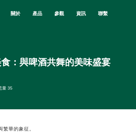
關於
產品
參觀
資訊
聯繫
美食：與啤酒共舞的美味盛宴
量 35
與繁華的象征。