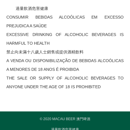
過量飲酒危害健康
CONSUMIR BEBIDAS ALCOÓLICAS EM EXCESSO
PREJUDICA A SAÚDE
EXCESSIVE DRINKING OF ALCOHOLIC BEVERAGES IS
HARMFUL TO HEALTH
禁止向未滿十八歲人士銷售或提供酒精飲料
A VENDA OU DISPONIBILIZAÇÃO DE BEBIDAS ALCOÓLICAS
A MENORES DE 18 ANOS É PROIBIDA
THE SALE OR SUPPLY OF ALCOHOLIC BEVERAGES TO
ANYONE UNDER THE AGE OF 18 IS PROHIBITED
© 2020 MACAU BEER 澳門啤酒
過量飲酒危害健康