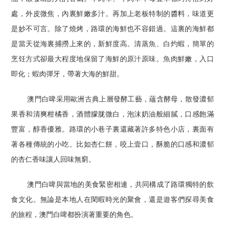
處，外皮微焦，內裏鮮嫩多汁。再加上老板特制的醬料，味道更
是妙不可言。除了燒烤，路環的海鮮也不容錯過。這裏的海鮮都
是當天從海裏捕撈上來的，新鮮度高。清蒸魚、白灼蝦，簡單的
烹饪方式卻最大程度地保留了海鮮的原汁原味。魚肉鮮嫩，入口
即化；蝦肉彈牙，帶著大海的鮮甜。
澳門白啤采用歐洲古典上層發酵工藝，蘊含酵母，散發濃郁
果香和清爽柑橘香，酒體朦胧微白，泡沫奶油般細膩，口感飽滿
豐富，醇香優雅。路環的小巷子裏還藏著許多特色小店，裏面有
著各種傳統的小吃。比如杏仁餅，咬上壹口，酥脆的口感和濃郁
的杏仁香味讓人回味無窮。
澳門白啤與當地的美食緊密相連，共同構成了路環獨特的飲
食文化。無論是本地人在閑暇時光的聚會，還是遊客們探尋美食
的旅程，澳門白啤都扮演著重要的角色。