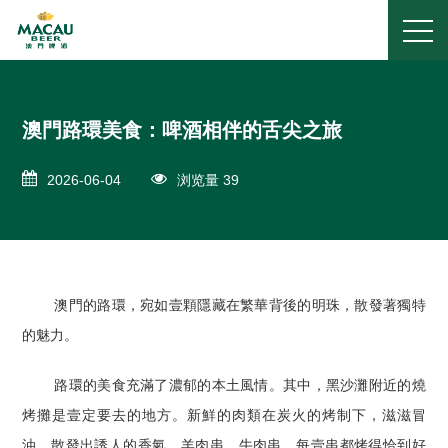
澳門路環美食：啤酒相伴的舌尖之旅
2026-06-04
浏览量 39
澳門的路環，宛如壹顆隱藏在繁華背後的明珠，散發著獨特
的魅力。
路環的美食充滿了濃郁的本土風情。其中，黑沙灘附近的燒
烤攤是壹定要去的地方。新鮮的肉類在炭火的烤制下，滋滋冒
油，散發出誘人的香氣。羊肉串、牛肉串，每壹串都烤得恰到好