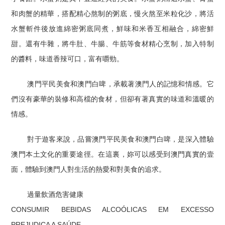
和肉蟹的精華，搭配精心熬制的粥底，慢火熬至米粒化沙，將活
水蟹斬件後放進綿密粥底同煮，鮮味和米香互相融合，綿密鮮
甜。還有牛雜，將牛肚、牛腸、牛筋等食材精心烹制，加入特制
的醬料，味道香辣可口，富有嚼勁。
澳門平民美食和澳門白啤，承載著澳門人的記憶和情感。它
們沒有豪華的裝修和高檔的食材，但卻有著真實的味道和溫暖的
情感。
對于遊客來說，品嘗澳門平民美食和澳門白啤，是深入體驗
澳門本土文化的重要途徑。在這裏，妳可以感受到澳門真實的壹
面，體驗到澳門人對生活的熱愛和對美食的追求。
過量飲酒危害健康
CONSUMIR BEBIDAS ALCOÓLICAS EM EXCESSO
PREJUDICA A SAÚDE