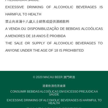
EXCESSIVE DRINKING OF ALCOHOLIC BEVERAGES IS
HARMFUL TO HEALTH
禁止向未滿十八歲人士銷售或提供酒精飲料
A VENDA OU DISPONIBILIZAÇÃO DE BEBIDAS ALCOÓLICAS
A MENORES DE 18 ANOS É PROIBIDA
THE SALE OR SUPPLY OF ALCOHOLIC BEVERAGES TO
ANYONE UNDER THE AGE OF 18 IS PROHIBITED
© 2020 MACAU BEER 澳門啤酒
過量飲酒危害健康
CONSUMIR BEBIDAS ALCOÓLICAS EM EXCESSO PREJUDICA A
SAÚDE
EXCESSIVE DRINKING OF ALCOHOLIC BEVERAGES IS HARMFUL TO
HEALTH