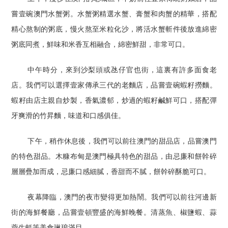
嘗壹碗澳門水蟹粥。水蟹粥精選水蟹、膏蟹和肉蟹的精華，搭配
精心熬制的粥底，慢火熬至米粒化沙，將活水蟹斬件後放進綿密
粥底同煮，鮮味和米香互相融合，綿密鮮甜，非常可口。
中午時分，來到沙梨頭或氹仔官也街，這裏有許多面食老
店。我們可以選擇壹家傳承三代的老麵店，品嘗壹碗蝦籽撈麵。
蝦籽由店主親自炒製，香氣濃郁，炒過的蝦籽鹹鮮可口，搭配彈
牙爽滑的竹昇麵，味道和口感俱佳。
下午，稍作休息後，我們可以前往澳門的甜品店，品嘗澳門
的特色甜品。木糠布甸是澳門極具特色的甜品，由忌廉和餅幹碎
層層疊加而成，忌廉口感細膩，香甜而不膩，餅幹碎酥脆可口。
夜幕降臨，澳門的夜市變得更加熱鬧。我們可以前往河邊新
街的海鮮餐廳，品嘗壹頓豐盛的海鮮晚餐。清蒸魚、椒鹽蝦、蒜
蓉生蚝等美食琳琅滿目。