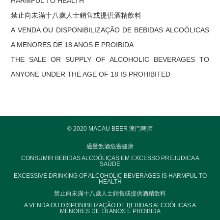
HARMFUL TO HEALTH
禁止向未滿十八歲人士銷售或提供酒精飲料
A VENDA OU DISPONIBILIZAÇÃO DE BEBIDAS ALCOÓLICAS
A MENORES DE 18 ANOS É PROIBIDA
THE SALE OR SUPPLY OF ALCOHOLIC BEVERAGES TO
ANYONE UNDER THE AGE OF 18 IS PROHIBITED
© 2020 MACAU BEER 澳門啤酒
過量飲酒危害健康
CONSUMIR BEBIDAS ALCOÓLICAS EM EXCESSO PREJUDICA A
SAÚDE
EXCESSIVE DRINKING OF ALCOHOLIC BEVERAGES IS HARMFUL TO
HEALTH
禁止向未滿十八歲人士銷售或提供酒精飲料
A VENDA OU DISPONIBILIZAÇÃO DE BEBIDAS ALCOÓLICAS A
MENORES DE 18 ANOS É PROIBIDA