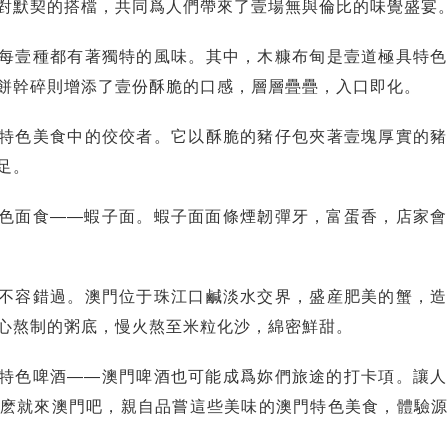
對默契的搭檔，共同爲人們帶來了壹場無與倫比的味覺盛宴
每壹種都有著獨特的風味。其中，木糠布甸是壹道極具特色
餅幹碎則增添了壹份酥脆的口感，層層疊疊，入口即化。
特色美食中的佼佼者。它以酥脆的豬仔包夾著壹塊厚實的豬
足。
色面食——蝦子面。蝦子面面條煙韌彈牙，富蛋香，店家會
不容錯過。澳門位于珠江口鹹淡水交界，盛産肥美的蟹，造
心熬制的粥底，慢火熬至米粒化沙，綿密鮮甜。
特色啤酒——澳門啤酒也可能成爲妳們旅途的打卡項。讓人
麽就來澳門吧，親自品嘗這些美味的澳門特色美食，體驗