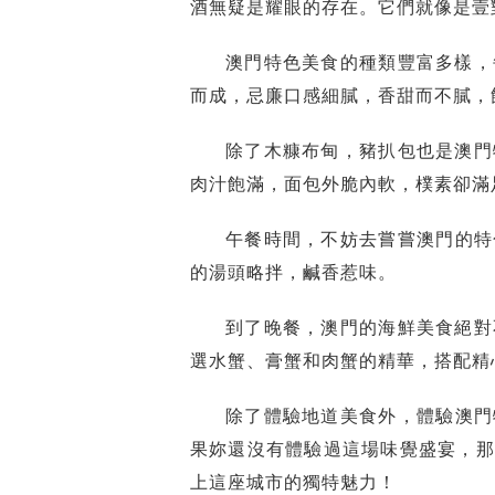
酒無疑是耀眼的存在。它們就像是壹
澳門特色美食的種類豐富多樣，
而成，忌廉口感細膩，香甜而不膩，
除了木糠布甸，豬扒包也是澳門
肉汁飽滿，面包外脆內軟，樸素卻滿
午餐時間，不妨去嘗嘗澳門的特
的湯頭略拌，鹹香惹味。
到了晚餐，澳門的海鮮美食絕對
選水蟹、膏蟹和肉蟹的精華，搭配精
除了體驗地道美食外，體驗澳門
果妳還沒有體驗過這場味覺盛宴，那
上這座城市的獨特魅力！