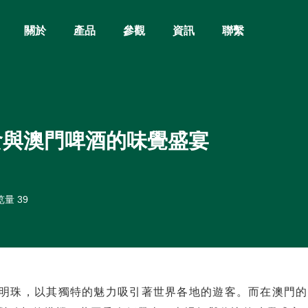
關於
產品
參觀
資訊
聯繫
食與澳門啤酒的味覺盛宴
量 39
明珠，以其獨特的魅力吸引著世界各地的遊客。而在澳門的