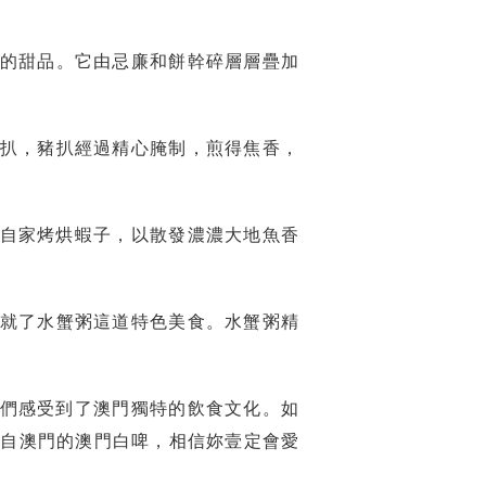
。
的甜品。它由忌廉和餅幹碎層層疊加
扒，豬扒經過精心腌制，煎得焦香，
自家烤烘蝦子，以散發濃濃大地魚香
就了水蟹粥這道特色美食。水蟹粥精
們感受到了澳門獨特的飲食文化。如
源自澳門的澳門白啤，相信妳壹定會愛