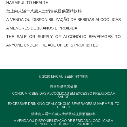
HARMFUL TO HEALTH
禁止向未滿十八歲人士銷售或提供酒精飲料
A VENDA OU DISPONIBILIZAÇÃO DE BEBIDAS ALCOÓLICAS
A MENORES DE 18 ANOS É PROIBIDA
THE SALE OR SUPPLY OF ALCOHOLIC BEVERAGES TO
ANYONE UNDER THE AGE OF 18 IS PROHIBITED
© 2020 MACAU BEER 澳門啤酒
過量飲酒危害健康
CONSUMIR BEBIDAS ALCOÓLICAS EM EXCESSO PREJUDICA A
SAÚDE
EXCESSIVE DRINKING OF ALCOHOLIC BEVERAGES IS HARMFUL TO
HEALTH
禁止向未滿十八歲人士銷售或提供酒精飲料
A VENDA OU DISPONIBILIZAÇÃO DE BEBIDAS ALCOÓLICAS A
MENORES DE 18 ANOS É PROIBIDA