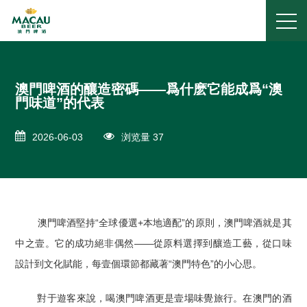
澳門啤酒的釀造密碼——爲什麽它能成爲“澳
門味道”的代表
2026-06-03
浏览量 37
​​澳門啤酒堅持“全球優選+本地適配”的原則，澳門啤酒就是其
中之壹。它的成功絕非偶然——從原料選擇到釀造工藝，從口味
設計到文化賦能，每壹個環節都藏著“澳門特色”的小心思。
對于遊客來說，喝澳門啤酒更是壹場味覺旅行。在澳門的酒