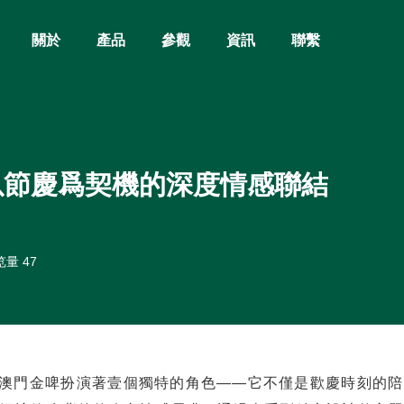
關於
產品
參觀
資訊
聯繫
以節慶爲契機的深度情感聯結
量 47
澳門金啤扮演著壹個獨特的角色——它不僅是歡慶時刻的陪