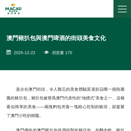
澳門豬扒包與澳門啤酒的街頭美食文化
2025-12-22
浏览量 170
漫步在澳門街頭，令人難忘的美食體驗莫過於品嚐一個熱騰
騰的豬扒包，豬扒包被譽爲澳門代表性的“地標式”美食之一。這種
看似簡單的美食——兩塊麪包夾着一塊精心煎制的豬排，卻凝聚
了澳門小吃的精髓。
澳門傳統的澳門豬扒包使用特製的豬仔包，外酥內軟，豬扒