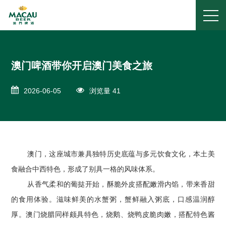
澳门啤酒带你开启澳门美食之旅
2026-06-05
浏览量 41
澳门，这座城市兼具独特历史底蕴与多元饮食文化，本土美
食融合中西特色，形成了别具一格的风味体系。
从香气柔和的葡挞开始，酥脆外皮搭配嫩滑内馅，带来香甜
的食用体验。滋味鲜美的水蟹粥，蟹鲜融入粥底，口感温润醇
厚。澳门烧腊同样颇具特色，烧鹅、烧鸭皮脆肉嫩，搭配特色酱