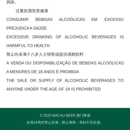
风味。
过量饮酒危害健康
CONSUMIR BEBIDAS ALCOÓLICAS EM EXCESSO
PREJUDICA A SAÚDE
EXCESSIVE DRINKING OF ALCOHOLIC BEVERAGES IS
HARMFUL TO HEALTH
禁止向未满十八岁人士销售或提供酒精饮料
A VENDA OU DISPONIBILIZAÇÃO DE BEBIDAS ALCOÓLICAS
A MENORES DE 18 ANOS É PROIBIDA
THE SALE OR SUPPLY OF ALCOHOLIC BEVERAGES TO
ANYONE UNDER THE AGE OF 18 IS PROHIBITED
© 2020 MACAU BEER 澳门啤酒
未满18周岁禁止饮酒；禁止酒驾；孕妇不宜饮酒。