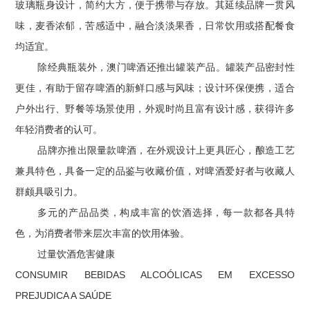
玻璃瓶身设计，简约大方，便于携带与存放。其延续品牌一贯风
味，麦香浓郁，苦感适中，融合淡淡果香，日常饮用或搭配餐食
均适宜。
除经典瓶装外，澳门啤酒还推出罐装产品。罐装产品密封性
更佳，有助于留存啤酒的新鲜口感与风味；设计环保便携，适合
户外出行、野餐等场景使用，外观时尚且富有设计感，获得许多
年轻消费者的认可。
品牌亦推出限量款啤酒，在外观设计上更具匠心，酿造工艺
兼具特色，具备一定的品鉴与收藏价值，对啤酒爱好者与收藏人
群颇具吸引力。
多元的产品品类，构成丰富的饮酒选择，每一款都各具特
色，为消费者带来层次丰富的饮用体验。
过量饮酒危害健康
CONSUMIR BEBIDAS ALCOÓLICAS EM EXCESSO
PREJUDICA A SAÚDE