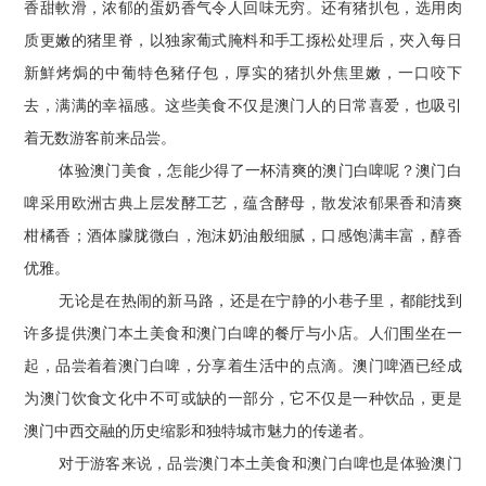
香甜軟滑，浓郁的蛋奶香气令人回味无穷。还有猪扒包，选用肉
质更嫩的猪里脊，以独家葡式腌料和手工揼松处理后，夾入每日
新鮮烤焗的中葡特色豬仔包，厚实的猪扒外焦里嫩，一口咬下
去，满满的幸福感。这些美食不仅是澳门人的日常喜爱，也吸引
着无数游客前来品尝。
体验澳门美食，怎能少得了一杯清爽的澳门白啤呢？澳门白
啤采用欧洲古典上层发酵工艺，蕴含酵母，散发浓郁果香和清爽
柑橘香；酒体朦胧微白，泡沫奶油般细腻，口感饱满丰富，醇香
优雅。
无论是在热闹的新马路，还是在宁静的小巷子里，都能找到
许多提供澳门本土美食和澳门白啤的餐厅与小店。人们围坐在一
起，品尝着着澳门白啤，分享着生活中的点滴。澳门啤酒已经成
为澳门饮食文化中不可或缺的一部分，它不仅是一种饮品，更是
澳门中西交融的历史缩影和独特城市魅力的传递者。
对于游客来说，品尝澳门本土美食和澳门白啤也是体验澳门