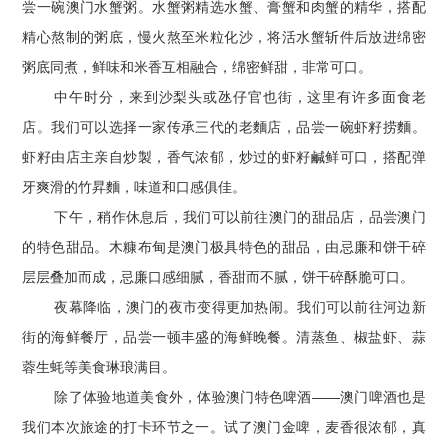
尝一碗澳门水蟹粥。水蟹粥精选水蟹、膏蟹和肉蟹的精华，搭配
精心熬制的粥底，慢火熬至米粒化沙，将活水蟹斩件后放进绵密
粥底同煮，鲜味和米香互相融合，绵密鲜甜，非常可口。
中午时分，来到沙梨头或氹仔官也街，这里有许多面食老
店。我们可以选择一家传承三代的老麵店，品尝一碗虾籽捞麵。
虾籽由店主亲自炒製，香气浓郁，炒过的虾籽鹹鲜可口，搭配弹
牙爽滑的竹昇麵，味道和口感俱佳。
下午，稍作休息后，我们可以前往澳门的甜品店，品尝澳门
的特色甜品。木糠布甸是澳门极具特色的甜品，由忌廉和饼干碎
层层叠加而成，忌廉口感细腻，香甜而不腻，饼干碎酥脆可口。
夜幕降临，澳门的夜市变得更加热闹。我们可以前往河边新
街的海鲜餐厅，品尝一顿丰盛的海鲜晚餐。清蒸鱼、椒盐虾、蒜
蓉生蚝等美食琳琅满目。
除了体验地道美食外，体验澳门特色啤酒——澳门啤酒也是
我们本次旅途的打卡环节之一。试了澳门金啤，麦香很浓郁，真