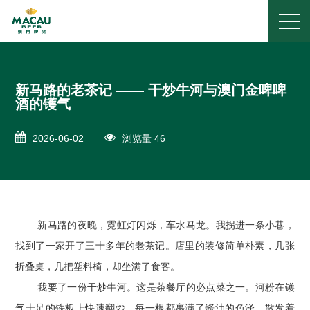
新马路的老茶记 —— 干炒牛河与澳门金啤啤
酒的镬气
2026-06-02
浏览量 46
新马路的夜晚，霓虹灯闪烁，车水马龙。我拐进一条小巷，
找到了一家开了三十多年的老茶记。店里的装修简单朴素，几张
折叠桌，几把塑料椅，却坐满了食客。
我要了一份干炒牛河。这是茶餐厅的必点菜之一。河粉在镬
气十足的铁板上快速翻炒，每一根都裹满了酱油的色泽，散发着