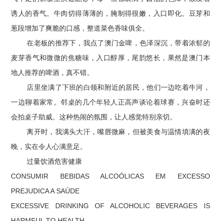
诱人的香气。牛肉切得薄薄的，腌制得很嫩，入口即化。豆芽和
葱段增加了爽脆的口感，整道菜色香味俱全。
在老板的推荐下，我点了澳门金啤，色泽深沉，带着浓郁的
麦芽香气和微微的焦糖味，入口醇厚，尾韵悠长，果然是澳门本
地人推荐的啤酒，真不错。
店里坐满了下班的白领和附近的居民，他们一边吃着牛河，
一边聊着家常。邻桌的几个年轻人正高声谈论着球赛，兴奋时还
会拍桌子助威。这种热闹的氛围，让人感觉特别亲切。
离开时，我满头大汗，嘴唇微麻，但被美食与温情填满的夜
晚，实在令人心满意足。
过量饮酒危害健康
CONSUMIR BEBIDAS ALCOÓLICAS EM EXCESSO
PREJUDICA A SAÚDE
EXCESSIVE DRINKING OF ALCOHOLIC BEVERAGES IS
HARMFUL TO HEALTH